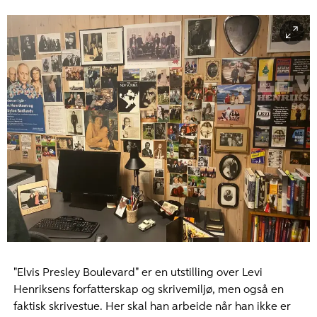
"Elvis Presley Boulevard" er en utstilling over Levi
Henriksens forfatterskap og skrivemiljø, men også en
faktisk skrivestue. Her skal han arbeide når han ikke er