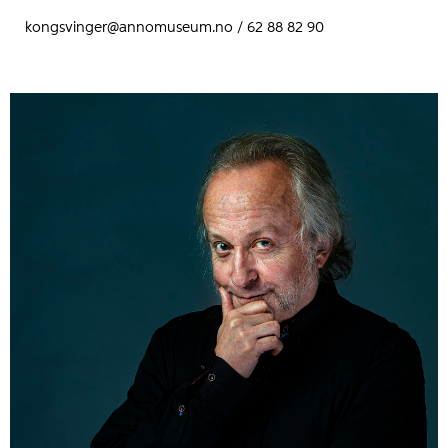
kongsvinger@annomuseum.no / 62 88 82 90