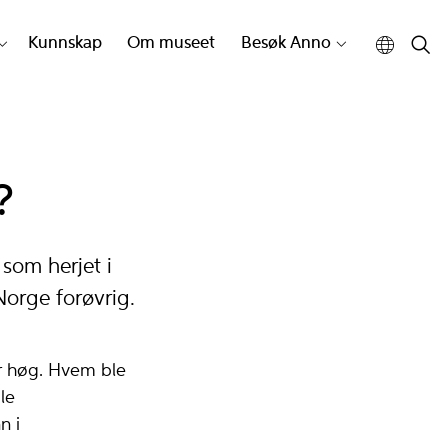
Kunnskap
Om museet
Besøk Anno
?
som herjet i
orge forøvrig.
ar høg. Hvem ble
le
n i