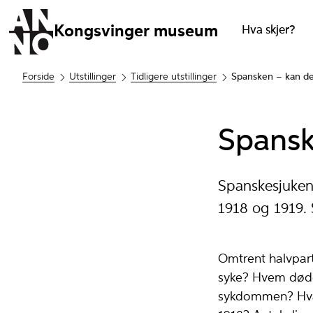
Kongsvinger museum
Hva skjer?
Forside
Utstillinger
Tidligere utstillinger
Spansken – kan det
Spansk
Spanskesjuken
1918 og 1919.
Omtrent halvpart
syke? Hvem døde?
sykdommen? Hva 