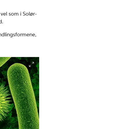
 vel som i Solør-
d.
andlingsformene,