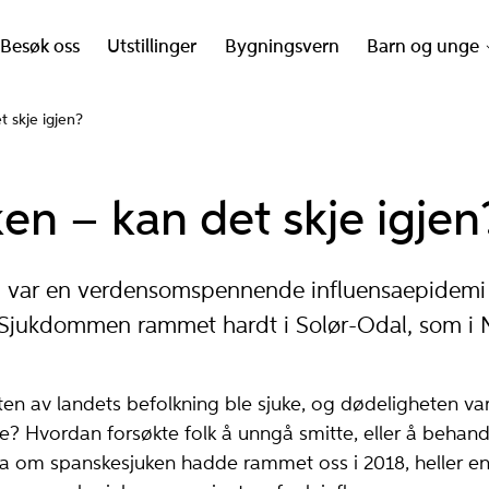
Besøk oss
Utstillinger
Bygningsvern
Barn og unge
 skje igjen?
en – kan det skje igjen
 var en verdensomspennende influensaepidemi 
 Sjukdommen rammet hardt i Solør-Odal, som i N
en av landets befolkning ble sjuke, og dødeligheten v
 Hvordan forsøkte folk å unngå smitte, eller å behand
om spanskesjuken hadde rammet oss i 2018, heller en