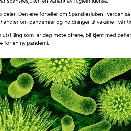
var spanskesjuken en variant av fugleinfluensa.
to deler. Den ene forteller om Spanskesjuken i verden så
handler om pandemier og holdninger til vaksine i vår ti
 utstilling som lar deg møte ofrene, bli kjent med beh
e for en ny pandemi.