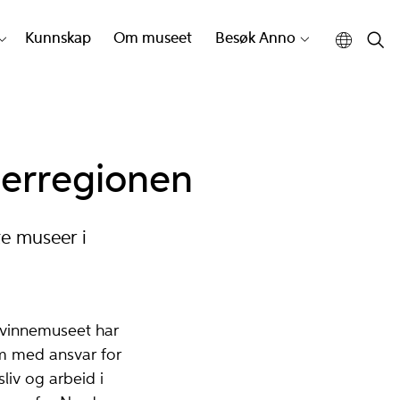
Kunnskap
Om museet
Besøk Anno
erregionen
e museer i
Kvinnemuseet har
um med ansvar for
iv og arbeid i