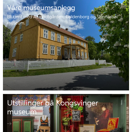
Våre museumsanlegg
Bli kjent med Aamodtgården, Gyldenborg og Skinnarbøl
museum.
Utstillinger på Kongsvinger
museum