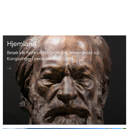
Hjemland
Besøk vår faste utstilling om Erik Werenskiold og
Kongsvinger i perioden 1855–1905